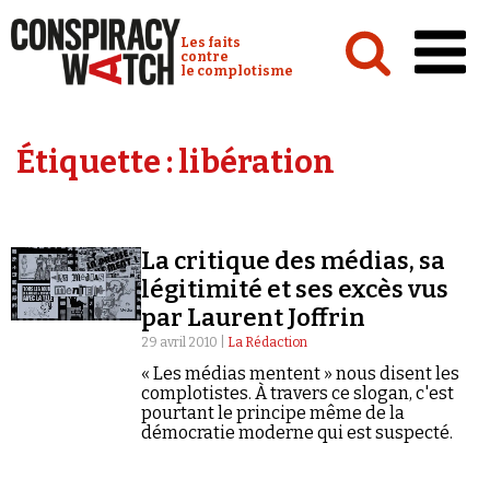
Cookies management panel
Conspiracy Watch :
Les faits
contre
le complotisme
Accueil
Étiquette :
libération
Analyses
Conspipédia
La critique des médias, sa
Vidéos
légitimité et ses excès vus
Émissions
par Laurent Joffrin
29 avril 2010 |
La Rédaction
Revues de presse
« Les médias mentent » nous disent les
complotistes. À travers ce slogan, c'est
pourtant le principe même de la
démocratie moderne qui est suspecté.
Newsletter