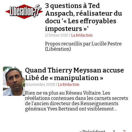
3 questions à Ted
Anspach, réalisateur du
docu '« Les effroyables
imposteurs »'
12 février 2010 |
La Rédaction
Faire un don
Propos recueillis par Lucille Pestre
(Libération)
Quand Thierry Meyssan accuse
Libé de « manipulation »
21 novembre 2008 |
La Rédaction
Demander à Vera
Rien ne va plus au Réseau Voltaire. Les
révélations contenues dans les carnets secrets
de l’ancien directeur des Renseignements
généraux Yves Bertrand ont visiblement
perturbé la quiétude de Thierry Meyssan. Motif
: dans son édition du 17 novembre dernier,
Libération…