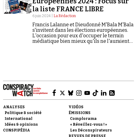
Européennes 2024 : Focus sur
la liste FRANCE LIBRE
6 juin 2024 |
La Rédaction
Francis Lalanne et Dieudonné M'Bala M'Bala
s'invitent dans les élections européennes.
L'occasion pour eux d'occuper le terrain
médiatique bien mieux qu'ils ne l'auraient
Faire un don
fait avec un spectacle public.
Demander à Vera
ANALYSES
VIDÉOS
Politique & société
ÉMISSIONS
International
Complorama
Idées & opinions
« Réveillez-vous ! »
CONSPIPÉDIA
Les Déconspirateurs
REVUES DE PRESSE