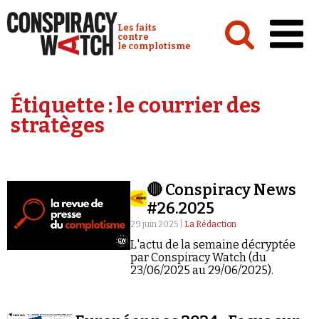
Cookies management panel
Conspiracy Watch :
Les faits
contre
le complotisme
Accueil
Étiquette :
le courrier des
Analyses
stratèges
Conspipédia
Vidéos
🔴 Conspiracy News
Émissions
#26.2025
Revues de presse
29 juin 2025 |
La Rédaction
L'actu de la semaine décryptée
par Conspiracy Watch (du
23/06/2025 au 29/06/2025).
Newsletter