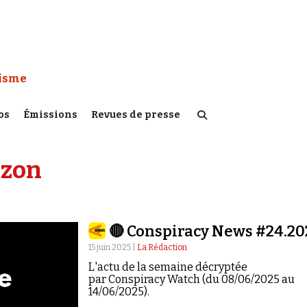
 Watch :
tisme
os
Émissions
Revues de presse
ozon
🔴 Conspiracy News #24.20
15 juin 2025 |
La Rédaction
L'actu de la semaine décryptée
par Conspiracy Watch (du 08/06/2025 au
14/06/2025).