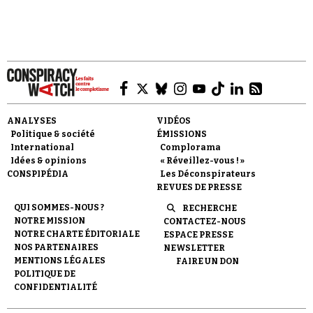
Se connecter
toutes ces questions que le texte qui suit tentera
de répondre.
ANALYSES
VIDÉOS
Politique & société
ÉMISSIONS
International
Complorama
Idées & opinions
« Réveillez-vous ! »
CONSPIPÉDIA
Les Déconspirateurs
REVUES DE PRESSE
QUI SOMMES-NOUS ?
RECHERCHE
NOTRE MISSION
CONTACTEZ-NOUS
NOTRE CHARTE ÉDITORIALE
ESPACE PRESSE
NOS PARTENAIRES
NEWSLETTER
MENTIONS LÉGALES
FAIRE UN DON
POLITIQUE DE
CONFIDENTIALITÉ