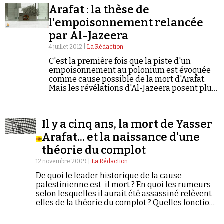
Gaza le 8 juillet. Conspiracy Watch…
Arafat : la thèse de
l'empoisonnement relancée
par Al-Jazeera
4 juillet 2012 |
La Rédaction
C'est la première fois que la piste d'un
empoisonnement au polonium est évoquée
Faire un don
comme cause possible de la mort d'Arafat.
Mais les révélations d'Al-Jazeera posent plus
de questions qu'elles ne sont capables d'y
répondre.
Il y a cinq ans, la mort de Yasser
Arafat... et la naissance d'une
théorie du complot
Demander à Vera
12 novembre 2009 |
La Rédaction
De quoi le leader historique de la cause
palestinienne est-il mort ? En quoi les rumeurs
selon lesquelles il aurait été assassiné relèvent-
elles de la théorie du complot ? Quelles fonctions
le récit complotiste remplit-il ? Quels sont ses
arguments ? Quelle est sa généalogie ? C'est à