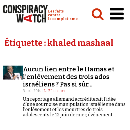
Cookies management panel
Conspiracy Watch :
Les faits
contre
le complotisme
Accueil
Étiquette :
khaled mashaal
Analyses
Conspipédia
Aucun lien entre le Hamas et
Vidéos
l'enlèvement des trois ados
Émissions
israéliens ? Pas si sûr...
3 août 2014 |
La Rédaction
Revues de presse
Un reportage allemand accréditerait l’idée
d’une sournoise manipulation israélienne dans
l’enlèvement et les meurtres de trois
adolescents le 12 juin dernier, événement
considéré comme l’élément déclencheur de
l’opération militaire engagée par l’Etat hébreu à
Newsletter