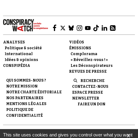
ANALYSES
VIDÉOS
Faire un don
Politique & société
ÉMISSIONS
International
Complorama
Idées & opinions
« Réveillez-vous ! »
CONSPIPÉDIA
Les Déconspirateurs
REVUES DE PRESSE
QUI SOMMES-NOUS ?
RECHERCHE
NOTRE MISSION
CONTACTEZ-NOUS
Demander à Vera
NOTRE CHARTE ÉDITORIALE
ESPACE PRESSE
NOS PARTENAIRES
NEWSLETTER
MENTIONS LÉGALES
FAIRE UN DON
POLITIQUE DE
CONFIDENTIALITÉ
© 2007-
2026
Conspiracy Watch
| Une réalisation de
This site uses cookies and gives you control over what you want
X
l'Observatoire du conspirationnisme (association loi de 1901) avec