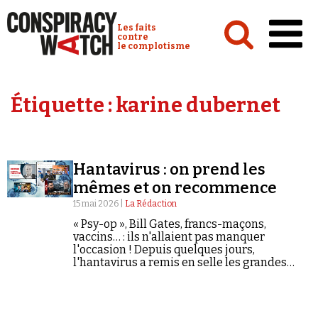
Cookies management panel
Conspiracy Watch :
Les faits
contre
le complotisme
Accueil
Étiquette :
karine dubernet
Analyses
Conspipédia
Hantavirus : on prend les
Vidéos
mêmes et on recommence
Émissions
15 mai 2026 |
La Rédaction
« Psy-op », Bill Gates, francs-maçons,
Revues de presse
vaccins… : ils n'allaient pas manquer
l'occasion ! Depuis quelques jours,
l'hantavirus a remis en selle les grandes
figures de la désinformation antivax et
covido-sceptique.
Newsletter