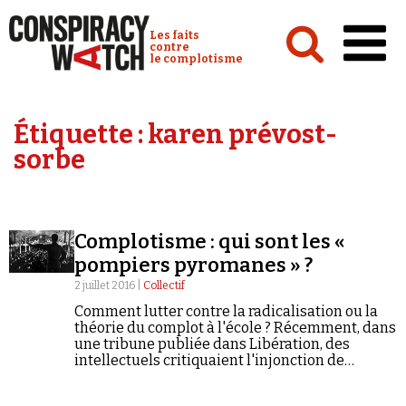
Cookies management panel
Conspiracy Watch :
Les faits
contre
le complotisme
Accueil
Étiquette :
karen prévost-
Analyses
sorbe
Conspipédia
Vidéos
Complotisme : qui sont les «
Émissions
pompiers pyromanes » ?
Revues de presse
2 juillet 2016 |
Collectif
Comment lutter contre la radicalisation ou la
théorie du complot à l'école ? Récemment, dans
une tribune publiée dans Libération, des
intellectuels critiquaient l'injonction de
l'Education nationale à «penser droit». D'autres
experts rappellent ici la nécessaire lutte contre
Newsletter