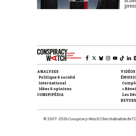
schèm
pres
ANALYSES
VIDÉOS
Politique & société
ÉMISSI
International
Compl
Idées & opinions
« Révei
CONSPIPÉDIA
Les Dé
REVUES
© 2007-
2026
Conspiracy Watch
| Une réalisation de l