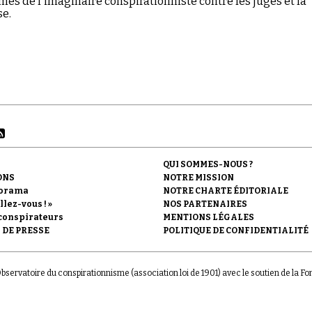
es de l'imaginaire conspirationniste contre les juges et la
se.
QUI SOMMES-NOUS ?
ONS
NOTRE MISSION
orama
NOTRE CHARTE ÉDITORIALE
llez-vous ! »
NOS PARTENAIRES
conspirateurs
MENTIONS LÉGALES
 DE PRESSE
POLITIQUE DE CONFIDENTIALITÉ
'Observatoire du conspirationnisme (association loi de 1901) avec le soutien de la F