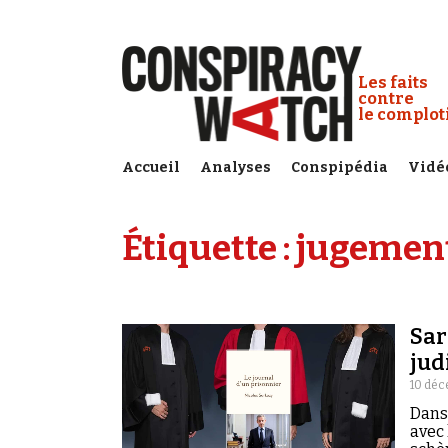
Cookies management panel
Conspiracy
Les faits
contre
le complo
Accueil
Analyses
Conspipédia
Vidé
Étiquette :
jugemen
Sar
jud
10 déc
Dans 
avec 