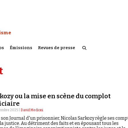
 Watch :
tisme
os
Émissions
Revues de presse
t
kozy ou la mise en scène du complot
iciaire
embre 2025 |
David Medioni
son Journal d'un prisonnier, Nicolas Sarkozy règle ses comp
la justice. Au détriment des faits et en épousant tous les