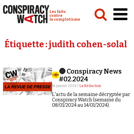
Cookies management panel
Conspiracy Watch :
Les faits
contre
le complotisme
Accueil
Étiquette :
judith cohen-solal
Analyses
Conspipédia
🔴 Conspiracy News
Vidéos
#02.2024
Émissions
14 janvier 2024 |
La Rédaction
L'actu de la semaine décryptée par
Revues de presse
Conspiracy Watch (semaine du
08/01/2024 au 14/01/2024).
Newsletter