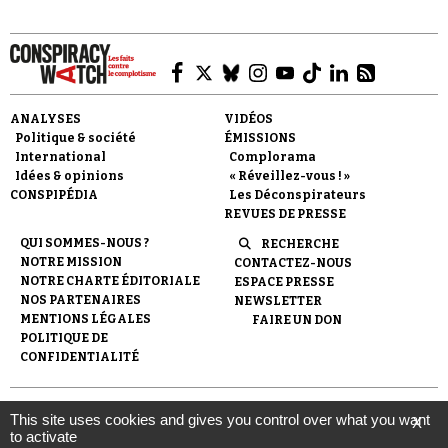
ANALYSES
VIDÉOS
Politique & société
ÉMISSIONS
Faire un don
International
Complorama
Idées & opinions
« Réveillez-vous ! »
CONSPIPÉDIA
Les Déconspirateurs
REVUES DE PRESSE
QUI SOMMES-NOUS ?
RECHERCHE
NOTRE MISSION
CONTACTEZ-NOUS
NOTRE CHARTE ÉDITORIALE
ESPACE PRESSE
Demander à Vera
NOS PARTENAIRES
NEWSLETTER
MENTIONS LÉGALES
FAIRE UN DON
POLITIQUE DE
CONFIDENTIALITÉ
© 2007-
2026
Conspiracy Watch
| Une réalisation de
This site uses cookies and gives you control over what you want
X
l'Observatoire du conspirationnisme (association loi de 1901) avec
to activate
le soutien de la Fondation pour la Mémoire de la Shoah.