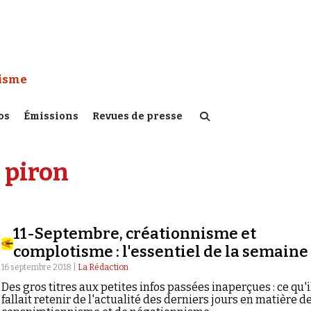
 Watch :
tisme
os
Émissions
Revues de presse
 piron
11-Septembre, créationnisme et
complotisme : l'essentiel de la semaine
16 septembre 2018 |
La Rédaction
Des gros titres aux petites infos passées inaperçues : ce qu'i
fallait retenir de l'actualité des derniers jours en matière d