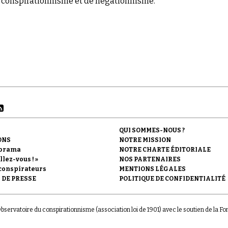
conspirationnisme et de négationnisme.
QUI SOMMES-NOUS ?
ONS
NOTRE MISSION
orama
NOTRE CHARTE ÉDITORIALE
llez-vous ! »
NOS PARTENAIRES
conspirateurs
MENTIONS LÉGALES
 DE PRESSE
POLITIQUE DE CONFIDENTIALITÉ
'Observatoire du conspirationnisme (association loi de 1901) avec le soutien de la F