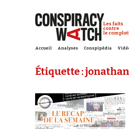
Cookies management panel
Conspiracy
Les faits
contre
le complo
Accueil
Analyses
Conspipédia
Vidé
Étiquette :
jonathan