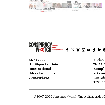
ANALYSES
VIDÉOS
Politique & société
ÉMISSI
International
Compl
Idées & opinions
« Révei
CONSPIPÉDIA
Les Dé
REVUES
© 2007-
2026
Conspiracy Watch
| Une réalisation de l