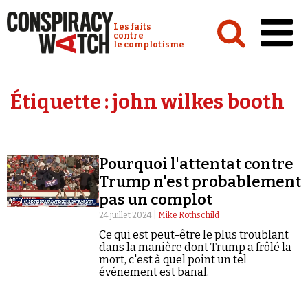
Cookies management panel
Conspiracy Watch :
Les faits
contre
le complotisme
Accueil
Étiquette :
john wilkes booth
Analyses
Conspipédia
Pourquoi l'attentat contre
Vidéos
Trump n'est probablement
Émissions
pas un complot
24 juillet 2024 |
Mike Rothschild
Revues de presse
Ce qui est peut-être le plus troublant
dans la manière dont Trump a frôlé la
mort, c'est à quel point un tel
événement est banal.
Newsletter