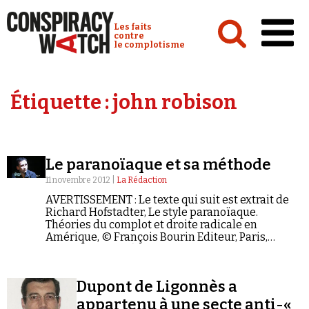
Cookies management panel
Conspiracy Watch :
Les faits
contre
le complotisme
Accueil
Étiquette :
john robison
Analyses
Conspipédia
Le paranoïaque et sa méthode
Vidéos
11 novembre 2012 |
La Rédaction
Émissions
AVERTISSEMENT : Le texte qui suit est extrait de
Richard Hofstadter, Le style paranoïaque.
Revues de presse
Théories du complot et droite radicale en
Amérique, © François Bourin Editeur, Paris,
septembre 2012 (préface de Philippe Raynaud ;
traduit de l'anglais par Julien Charnay). Il est
protégé par le droit d'auteur. Merci à François
Dupont de Ligonnès a
Bourin Editeur d'avoir autorisé Conspiracy Watch
à le reproduire.
Newsletter
appartenu à une secte anti-«