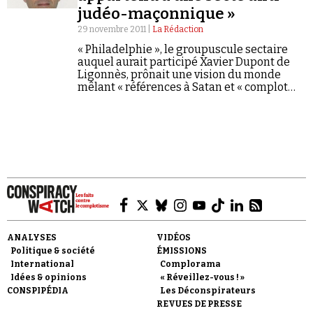
judéo-maçonnique »
29 novembre 2011 |
La Rédaction
« Philadelphie », le groupuscule sectaire
auquel aurait participé Xavier Dupont de
Ligonnès, prônait une vision du monde
mêlant « références à Satan et « complot
judéo-maçonnique » ».
Faire un don
Demander à Vera
ANALYSES
VIDÉOS
Politique & société
ÉMISSIONS
International
Complorama
Idées & opinions
« Réveillez-vous ! »
CONSPIPÉDIA
Les Déconspirateurs
REVUES DE PRESSE