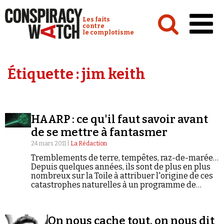
Cookies management panel
Conspiracy Watch :
Les faits
contre
le complotisme
Accueil
Étiquette :
jim keith
Analyses
Conspipédia
HAARP : ce qu'il faut savoir avant
Vidéos
de se mettre à fantasmer
Émissions
24 mars 2011 |
La Rédaction
Tremblements de terre, tempêtes, raz-de-marée…
Revues de presse
Depuis quelques années, ils sont de plus en plus
nombreux sur la Toile à attribuer l'origine de ces
catastrophes naturelles à un programme de
recherche américain : HAARP. Qu'y a-t-il vraiment
derrière cet acronyme de cinq lettres ? Qui sont
ses détracteurs ? Et comment le Parlement
Newsletter
On nous cache tout, on nous dit
européen en est-il arrivé à se faire l'écho des