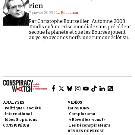
thèses les plus extrémistes sur HAARP ?
rien
7 janvier 2009 |
La Rédaction
Par Christophe Bourseiller Automne 2008.
Tandis qu'une crise mondiale sans précédent
secoue la planète et que les Bourses jouent
au yo-yo avec nos nerfs, une rumeur éclôt sur
la Toile. Vite, elle se répand, de blogs en sites,
Faire un don
de…
Demander à Vera
ANALYSES
VIDÉOS
Politique & société
ÉMISSIONS
International
Complorama
Idées & opinions
« Réveillez-vous ! »
CONSPIPÉDIA
Les Déconspirateurs
REVUES DE PRESSE