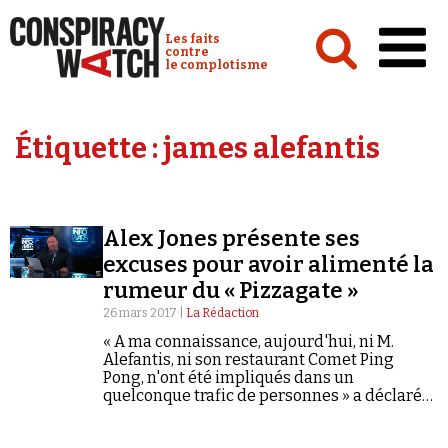
Cookies management panel
Conspiracy Watch :
Les faits
contre
le complotisme
Accueil
Étiquette :
james alefantis
Analyses
Conspipédia
Alex Jones présente ses
Vidéos
excuses pour avoir alimenté la
Émissions
rumeur du « Pizzagate »
26 mars 2017 |
La Rédaction
Revues de presse
« A ma connaissance, aujourd'hui, ni M.
Alefantis, ni son restaurant Comet Ping
Pong, n'ont été impliqués dans un
quelconque trafic de personnes » a déclaré
le plus célèbre des conspirationnistes
américains.
Newsletter