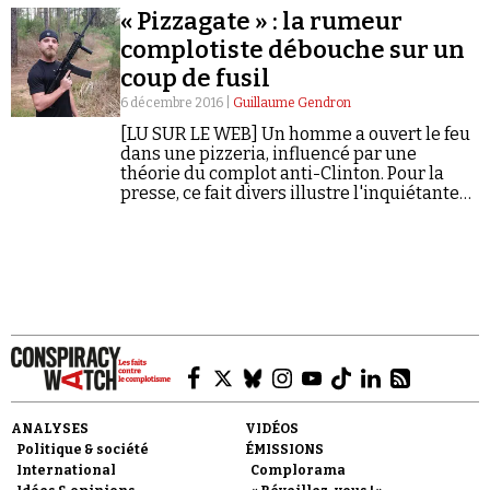
« Pizzagate » : la rumeur
complotiste débouche sur un
coup de fusil
6 décembre 2016 |
Guillaume Gendron
[LU SUR LE WEB] Un homme a ouvert le feu
dans une pizzeria, influencé par une
Faire un don
théorie du complot anti-Clinton. Pour la
presse, ce fait divers illustre l'inquiétante
influence des « fake news ».
Demander à Vera
ANALYSES
VIDÉOS
Politique & société
ÉMISSIONS
International
Complorama