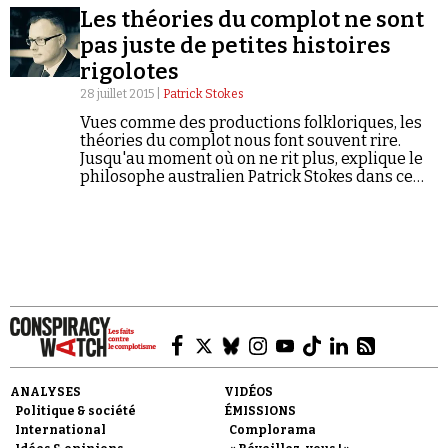
Les théories du complot ne sont
pas juste de petites histoires
rigolotes
28 juillet 2015 |
Patrick Stokes
Vues comme des productions folkloriques, les
théories du complot nous font souvent rire.
Faire un don
Jusqu'au moment où on ne rit plus, explique le
philosophe australien Patrick Stokes dans ce
texte, publié quelques jours après le massacre
perpétré le mois dernier à l'église de
Charleston, aux Etats-Unis.
Demander à Vera
ANALYSES
VIDÉOS
Politique & société
ÉMISSIONS
International
Complorama