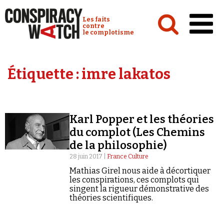
Cookies management panel
Conspiracy Watch :
Les faits
contre
le complotisme
Accueil
Étiquette :
imre lakatos
Analyses
Conspipédia
Karl Popper et les théories
Vidéos
du complot (Les Chemins
Émissions
de la philosophie)
28 juin 2017 |
France Culture
Revues de presse
Mathias Girel nous aide à décortiquer
les conspirations, ces complots qui
singent la rigueur démonstrative des
théories scientifiques.
Newsletter