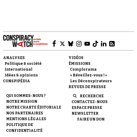
qui se creuse entre le désir de transparence et la
perception d’une réalité opaque ou irrationnelle
».
Faire un don
ANALYSES
VIDÉOS
Politique & société
ÉMISSIONS
International
Complorama
Idées & opinions
« Réveillez-vous ! »
CONSPIPÉDIA
Les Déconspirateurs
REVUES DE PRESSE
Demander à Vera
QUI SOMMES-NOUS ?
RECHERCHE
NOTRE MISSION
CONTACTEZ-NOUS
NOTRE CHARTE ÉDITORIALE
ESPACE PRESSE
NOS PARTENAIRES
NEWSLETTER
MENTIONS LÉGALES
FAIRE UN DON
POLITIQUE DE
CONFIDENTIALITÉ