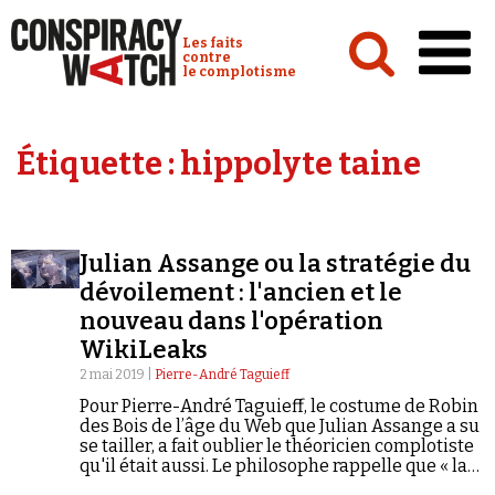
Cookies management panel
Conspiracy Watch :
Les faits
contre
le complotisme
Accueil
Étiquette :
hippolyte taine
Analyses
Conspipédia
Julian Assange ou la stratégie du
Vidéos
dévoilement : l'ancien et le
Émissions
nouveau dans l'opération
WikiLeaks
Revues de presse
2 mai 2019 |
Pierre-André Taguieff
Pour Pierre-André Taguieff, le costume de Robin
des Bois de l’âge du Web que Julian Assange a su
se tailler, a fait oublier le théoricien complotiste
qu'il était aussi. Le philosophe rappelle que « la
Newsletter
pensée conspirationniste s’installe dans l’écart