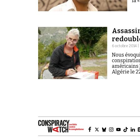
la 
Assassin
redoubl
6 octobre 2014 |
Nous évoqui
conspiration
américains J
Algérie le 2