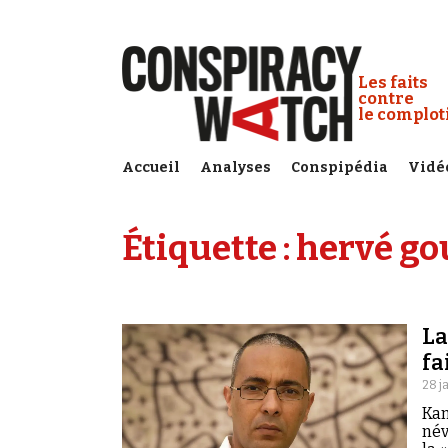
Cookies management panel
Conspiracy
Les faits
contre
le complo
Accueil
Analyses
Conspipédia
Vidé
Étiquette :
hervé go
La
fa
28 j
Kam
név