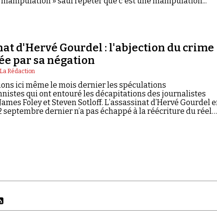
« manipulation » sauf répéter que c'est une manipulation...
at d'Hervé Gourdel : l'abjection du crime
ée par sa négation
La Rédaction
ons ici même le mois dernier les spéculations
nistes qui ont entouré les décapitations des journalistes
ames Foley et Steven Sotloff. L’assassinat d’Hervé Gourdel 
2 septembre dernier n’a pas échappé à la réécriture du réel