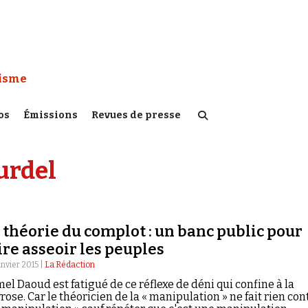
 Watch :
tisme
os
Émissions
Revues de presse
urdel
 théorie du complot : un banc public pour
ire asseoir les peuples
anvier 2015 |
La Rédaction
el Daoud est fatigué de ce réflexe de déni qui confine à la
rose. Car le théoricien de la « manipulation » ne fait rien con