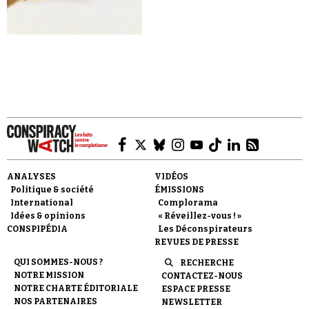
Faire un don
ANALYSES
VIDÉOS
Politique & société
ÉMISSIONS
International
Complorama
Demander à Vera
Idées & opinions
« Réveillez-vous ! »
CONSPIPÉDIA
Les Déconspirateurs
REVUES DE PRESSE
QUI SOMMES-NOUS ?
RECHERCHE
NOTRE MISSION
CONTACTEZ-NOUS
NOTRE CHARTE ÉDITORIALE
ESPACE PRESSE
NOS PARTENAIRES
NEWSLETTER