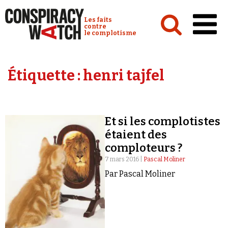
Cookies management panel
Conspiracy Watch :
Les faits
contre
le complotisme
Accueil
Étiquette :
henri tajfel
Analyses
Conspipédia
Et si les complotistes
Vidéos
étaient des
Émissions
comploteurs ?
7 mars 2016 |
Pascal Moliner
Revues de presse
Par Pascal Moliner
Newsletter