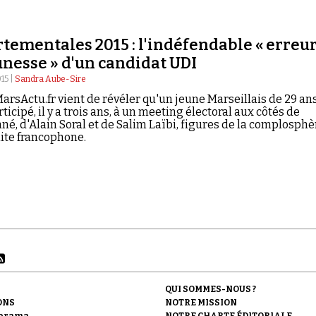
tementales 2015 : l'indéfendable « erreu
unesse » d'un candidat UDI
015 |
Sandra Aube-Sire
MarsActu.fr vient de révéler qu'un jeune Marseillais de 29 an
rticipé, il y a trois ans, à un meeting électoral aux côtés de
é, d'Alain Soral et de Salim Laïbi, figures de la complosphè
ite francophone.
QUI SOMMES-NOUS ?
ONS
NOTRE MISSION