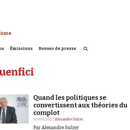
 Watch :
tisme
os
Émissions
Revues de presse
uenfici
Quand les politiques se
convertissent aux théories du
complot
19 avril 2015 |
Alexandre Sulzer
Par Alexandre Sulzer