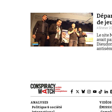
Dépar
de je
4 février 2
Le site 
avait pa
Dieudonn
antisém
ANALYSES
VIDÉOS
Politique & société
ÉMISSI