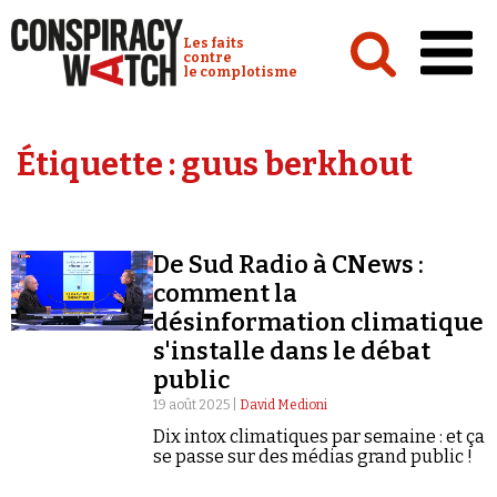
Cookies management panel
Conspiracy Watch :
Les faits
contre
le complotisme
Accueil
Étiquette :
guus berkhout
Analyses
Conspipédia
De Sud Radio à CNews :
Vidéos
comment la
Émissions
désinformation climatique
s'installe dans le débat
Revues de presse
public
19 août 2025 |
David Medioni
Dix intox climatiques par semaine : et ça
se passe sur des médias grand public !
Newsletter