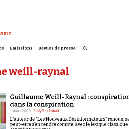
 Watch :
tisme
os
Émissions
Revues de presse
e weill-raynal
Guillaume Weill-Raynal : conspiratio
dans la conspiration
11 mars 2009 |
Rudy Reichstadt
L'auteur de "Les Nouveaux Désinformateurs" renoue, s
peut-être s’en rendre compte, avec le lexique classique