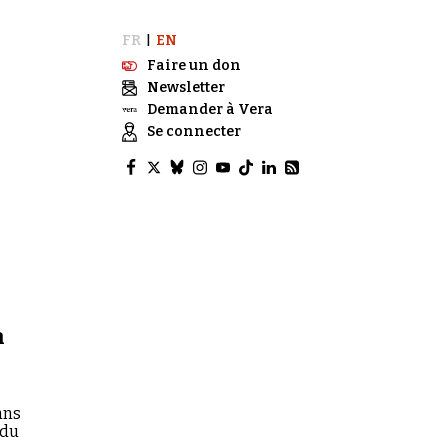
FR
EN
|
Faire un don
Newsletter
Demander à Vera
Se connecter
n
ans
 du