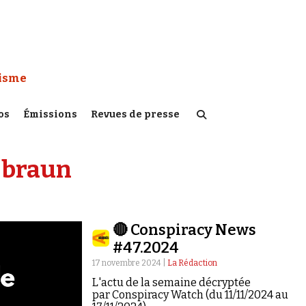
 Watch :
tisme
os
Émissions
Revues de presse
 braun
🔴 Conspiracy News
#47.2024
17 novembre 2024 |
La Rédaction
L'actu de la semaine décryptée
par Conspiracy Watch (du 11/11/2024 au