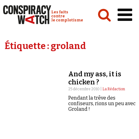
Cookies management panel
Conspiracy Watch :
Les faits
contre
le complotisme
Accueil
Étiquette :
groland
Analyses
Conspipédia
And my ass, it is
Vidéos
chicken ?
Émissions
25 décembre 2010 |
La Rédaction
Pendant la trêve des
Revues de presse
confiseurs, rions un peu avec
Groland !
Newsletter