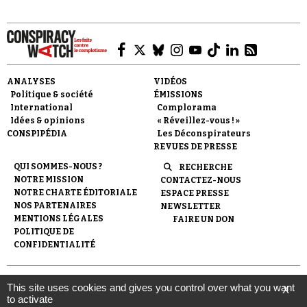
ANALYSES
VIDÉOS
Politique & société
ÉMISSIONS
Faire un don
International
Complorama
Idées & opinions
« Réveillez-vous ! »
CONSPIPÉDIA
Les Déconspirateurs
REVUES DE PRESSE
QUI SOMMES-NOUS ?
RECHERCHE
NOTRE MISSION
CONTACTEZ-NOUS
NOTRE CHARTE ÉDITORIALE
ESPACE PRESSE
Demander à Vera
NOS PARTENAIRES
NEWSLETTER
MENTIONS LÉGALES
FAIRE UN DON
POLITIQUE DE
CONFIDENTIALITÉ
© 2007-
2026
Conspiracy Watch
| Une réalisation de
This site uses cookies and gives you control over what you want
X
l'Observatoire du conspirationnisme (association loi de 1901) avec
to activate
le soutien de la Fondation pour la Mémoire de la Shoah.