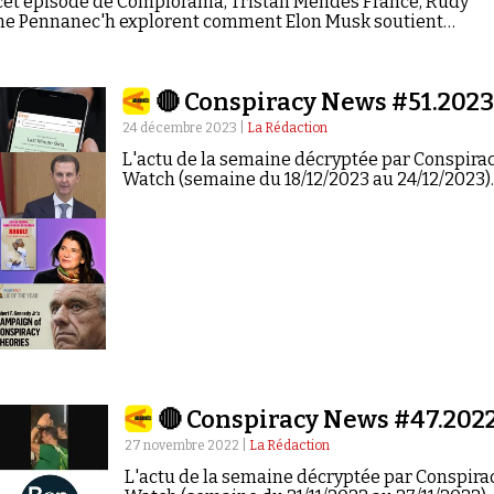
 cet épisode de Complorama, Tristan Mendès France, Rudy
ine Pennanec'h explorent comment Elon Musk soutient
agne de Donald Trump, alimentant un climat de
de manipulation.
🔴 Conspiracy News #51.202
24 décembre 2023 |
La Rédaction
L'actu de la semaine décryptée par Conspira
Watch (semaine du 18/12/2023 au 24/12/2023)
🔴 Conspiracy News #47.202
27 novembre 2022 |
La Rédaction
L'actu de la semaine décryptée par Conspira