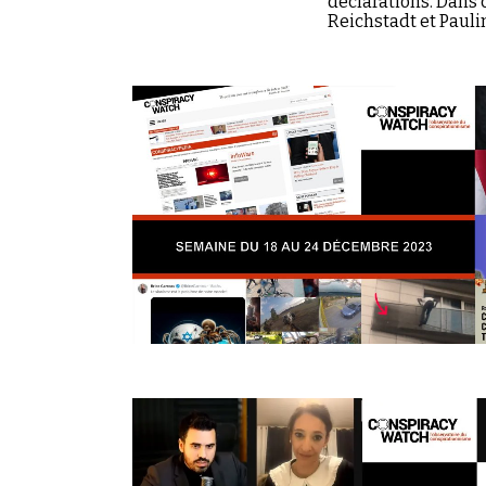
déclarations. Dans
Reichstadt et Paul
activement la camp
désinformation et 