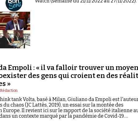
Watch (semaine du 21/11/2022 au 27/11/2022).
da Empoli : « il va falloir trouver un moye
coexister des gens qui croient en des réali
es »
 Rédaction
hink tank Volta, basé à Milan, Giuliano da Empoli est l'auteu
 du chaos (JC Lattès, 2019), un essai sur la montée des
Europe. Il revient ici sur le rapport de la société italienne a
ans un contexte marqué par la pandémie de Covid-19.