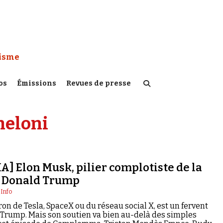
 Watch :
tisme
os
Émissions
Revues de presse
meloni
 Elon Musk, pilier complotiste de la
 Donald Trump
 Info
ron de Tesla, SpaceX ou du réseau social X, est un fervent
 Trump. Mais son soutien va bien au-delà des simples