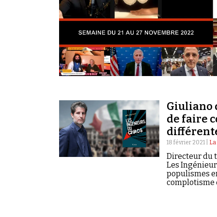
Giuliano 
de faire 
différent
18 février 2021 |
La
Directeur du t
Les Ingénieurs
populismes en 
complotisme d
Entretien.