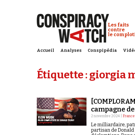
Cookies management panel
Conspiracy
Les faits
contre
le complo
Accueil
Analyses
Conspipédia
Vidé
Étiquette :
giorgia 
[COMPLORAMA]
campagne de
2 novembre 2024 |
France
Le milliardaire, pat
partisan de Donald