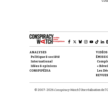
com
ANALYSES
VIDÉOS
Politique & société
ÉMISSI
International
Compl
Idées & opinions
« Révei
CONSPIPÉDIA
Les Dé
REVUES
© 2007-
2026
Conspiracy Watch
| Une réalisation de l