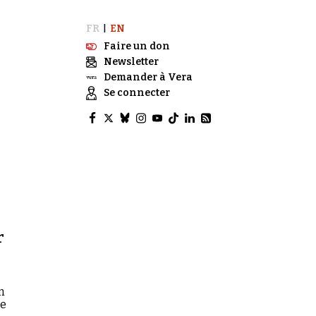
FR
EN
|
Faire un don
Newsletter
Demander à Vera
Se connecter
r
n
se