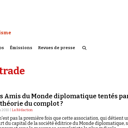
 Watch :
tisme
os
Émissions
Revues de presse
strade
s Amis du Monde diplomatique tentés pa
 théorie du complot ?
n 2010 |
La Rédaction
n'est pas la première fois que cette association, qui détient u
rt du capital de la société éditrice du Monde diplomatique, 