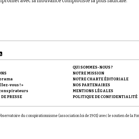
promet avec la mouvance complotiste la plus radicale.
QUI SOMMES-NOUS ?
ONS
NOTRE MISSION
orama
NOTRE CHARTE ÉDITORIALE
llez-vous ! »
NOS PARTENAIRES
conspirateurs
MENTIONS LÉGALES
 DE PRESSE
POLITIQUE DE CONFIDENTIALITÉ
'Observatoire du conspirationnisme (association loi de 1901) avec le soutien de la F