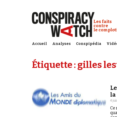
Cookies management panel
Conspiracy
Les faits
contre
le complo
Accueil
Analyses
Conspipédia
Vidé
Étiquette :
gilles le
Le
la
4 jui
Ce 
qua