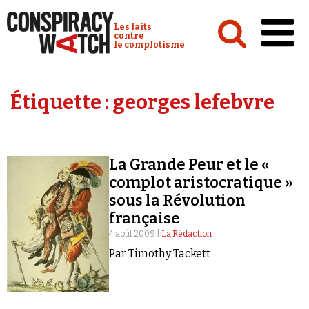
Cookies management panel
Conspiracy Watch :
Les faits
contre
le complotisme
Accueil
Étiquette :
georges lefebvre
Analyses
Conspipédia
La Grande Peur et le «
Vidéos
complot aristocratique »
Émissions
sous la Révolution
française
Revues de presse
4 août 2009 |
La Rédaction
Par Timothy Tackett
Newsletter