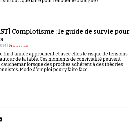
t surtout : que faire pour renouer le dialogue ?
T] Complotisme : le guide de survie pour
es
2024 |
France Info
de fin d'année approchent et avec elles le risque de tensions
 autour de la table. Ces moments de convivialité peuvent
 cauchemar lorsque des proches adhèrent à des théories
onnistes. Mode d'emploi pour y faire face.