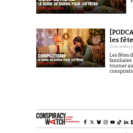
E
[PODCAS
les fêt
21 décembre 
Les fêtes 
familiales
tourner au
conspirati