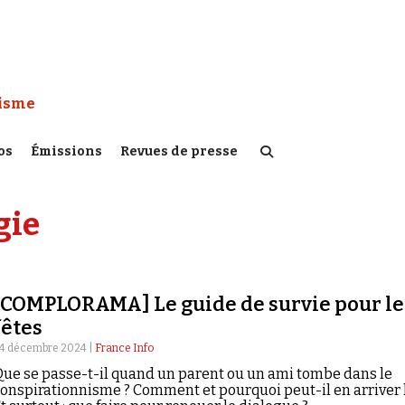
 Watch :
tisme
os
Émissions
Revues de presse
gie
[COMPLORAMA] Le guide de survie pour le
fêtes
4 décembre 2024 |
France Info
ue se passe-t-il quand un parent ou un ami tombe dans le
onspirationnisme ? Comment et pourquoi peut-il en arriver l