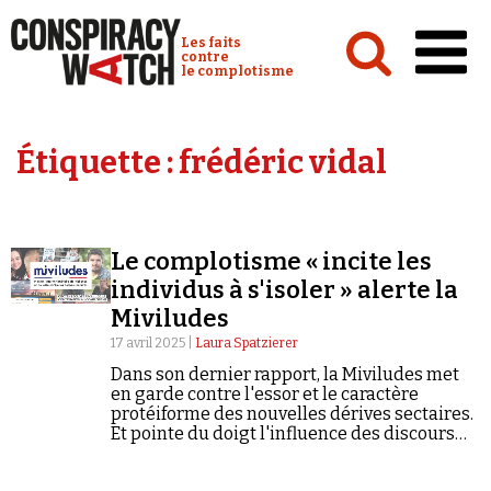
Cookies management panel
Conspiracy Watch :
Les faits
contre
le complotisme
Accueil
Étiquette :
frédéric vidal
Analyses
Conspipédia
Le complotisme « incite les
Vidéos
individus à s'isoler » alerte la
Émissions
Miviludes
17 avril 2025 |
Laura Spatzierer
Revues de presse
Dans son dernier rapport, la Miviludes met
en garde contre l'essor et le caractère
protéiforme des nouvelles dérives sectaires.
Et pointe du doigt l'influence des discours
complotistes dans les processus d'emprise.
Newsletter