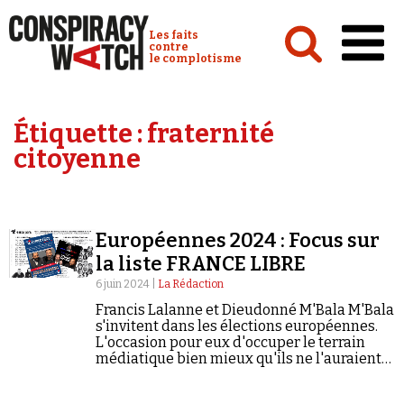
Cookies management panel
Conspiracy Watch :
Les faits
contre
le complotisme
Accueil
Étiquette :
fraternité
Analyses
citoyenne
Conspipédia
Vidéos
Européennes 2024 : Focus sur
Émissions
la liste FRANCE LIBRE
Revues de presse
6 juin 2024 |
La Rédaction
Francis Lalanne et Dieudonné M'Bala M'Bala
s'invitent dans les élections européennes.
L'occasion pour eux d'occuper le terrain
médiatique bien mieux qu'ils ne l'auraient
fait avec un spectacle public.
Newsletter