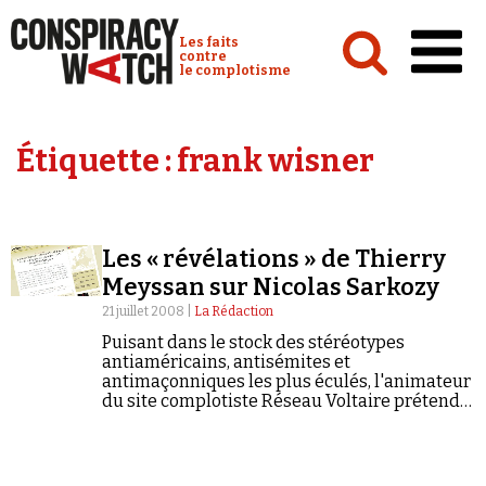
Cookies management panel
Conspiracy Watch :
Les faits
contre
le complotisme
Accueil
Étiquette :
frank wisner
Analyses
Conspipédia
Les « révélations » de Thierry
Vidéos
Meyssan sur Nicolas Sarkozy
Émissions
21 juillet 2008 |
La Rédaction
Puisant dans le stock des stéréotypes
Revues de presse
antiaméricains, antisémites et
antimaçonniques les plus éculés, l'animateur
du site complotiste Réseau Voltaire prétend
que le président de la République est un «
agent des États-Unis et d'Israël »...
Newsletter