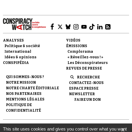
ANALYSES
VIDÉOS
Faire un don
Politique & société
ÉMISSIONS
International
Complorama
Idées & opinions
« Réveillez-vous ! »
CONSPIPÉDIA
Les Déconspirateurs
REVUES DE PRESSE
QUI SOMMES-NOUS ?
RECHERCHE
NOTRE MISSION
CONTACTEZ-NOUS
Demander à Vera
NOTRE CHARTE ÉDITORIALE
ESPACE PRESSE
NOS PARTENAIRES
NEWSLETTER
MENTIONS LÉGALES
FAIRE UN DON
POLITIQUE DE
CONFIDENTIALITÉ
© 2007-
2026
Conspiracy Watch
| Une réalisation de
This site uses cookies and gives you control over what you want
X
l'Observatoire du conspirationnisme (association loi de 1901) avec