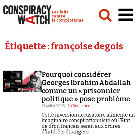
Cookies management panel
Conspiracy Watch :
Les faits
contre
le complotisme
Accueil
Étiquette :
françoise degois
Analyses
Conspipédia
Pourquoi considérer
Vidéos
Georges Ibrahim Abdallah
Émissions
comme un « prisonnier
politique » pose problème
Revues de presse
19 juillet 2025 |
La Rédaction
Cette inversion accusatoire alimente un
imaginaire conspirationniste où l'État
de droit français serait aux ordres
d'intérêts étrangers.
Newsletter