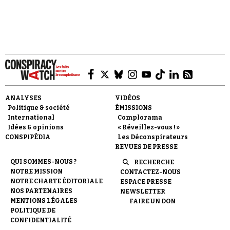
s'abstenant de répondre aux questions que
posent ces titres.
Faire un don
ANALYSES
VIDÉOS
Politique & société
ÉMISSIONS
International
Complorama
Idées & opinions
« Réveillez-vous ! »
CONSPIPÉDIA
Les Déconspirateurs
REVUES DE PRESSE
Demander à Vera
QUI SOMMES-NOUS ?
RECHERCHE
NOTRE MISSION
CONTACTEZ-NOUS
NOTRE CHARTE ÉDITORIALE
ESPACE PRESSE
NOS PARTENAIRES
NEWSLETTER
MENTIONS LÉGALES
FAIRE UN DON
POLITIQUE DE
CONFIDENTIALITÉ