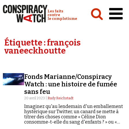
Cookies management panel
Conspiracy Watch :
Les faits
contre
le complotisme
Accueil
Étiquette :
françois
Analyses
vaneeckhoutte
Conspipédia
Vidéos
Fonds Marianne/Conspiracy
Émissions
Watch : une histoire de fumée
sans feu
Revues de presse
20 avril 2023 |
Rudy Reichstadt
Imaginez qu'au lendemain d'un emballement
hystérique sur Twitter, un canard se mette à
titrer des choses comme « Céline Dion
consomme-t-elle du sang d'enfants ? » ou «
Newsletter
Brigitte Macron est-elle un homme ? » en