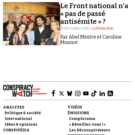
Le Front national n'a
« pas de passé
antisémite » ?
15 décembre 2011 |
La Rédaction
Par Abel Mestre et Caroline
Monnot
Faire un don
Demander à Vera
ANALYSES
VIDÉOS
Politique & société
ÉMISSIONS
International
Complorama
Idées & opinions
« Réveillez-vous ! »
CONSPIPÉDIA
Les Déconspirateurs