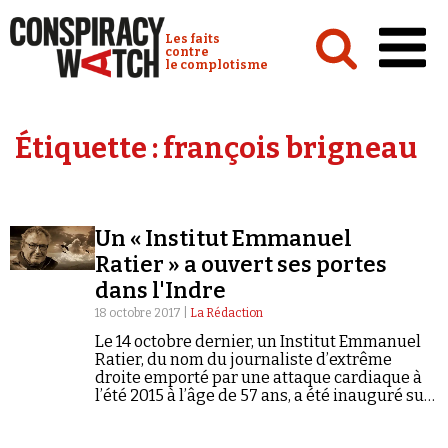
Cookies management panel
Conspiracy Watch :
Les faits
contre
le complotisme
Accueil
Étiquette :
françois brigneau
Analyses
Conspipédia
Un « Institut Emmanuel
Vidéos
Ratier » a ouvert ses portes
Émissions
dans l'Indre
18 octobre 2017 |
La Rédaction
Revues de presse
Le 14 octobre dernier, un Institut Emmanuel
Ratier, du nom du journaliste d’extrême
droite emporté par une attaque cardiaque à
l’été 2015 à l’âge de 57 ans, a été inauguré sur
le territoire de la petite commune de Niherne,
dans l’Indre.
Newsletter