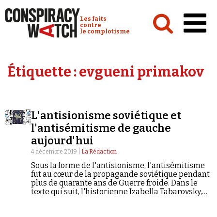
Cookies management panel
Conspiracy Watch :
Les faits
contre
le complotisme
Accueil
Étiquette :
evgueni primakov
Analyses
Conspipédia
L'antisionisme soviétique et
Vidéos
l'antisémitisme de gauche
Émissions
aujourd'hui
4 décembre 2019 |
La Rédaction
Revues de presse
Sous la forme de l'antisionisme, l'antisémitisme
fut au cœur de la propagande soviétique pendant
plus de quarante ans de Guerre froide. Dans le
texte qui suit, l'historienne Izabella Tabarovsky,
du Wilson-Kennan Institute, plaide pour que nous
regardions en face cette histoire encore très
Newsletter