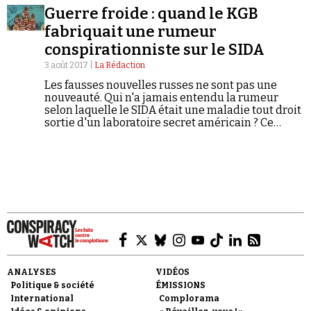
actuelle, qui illustre le célèbre mot de Faulkner : «
Guerre froide : quand le KGB
le passé n'est jamais mort ; il n'est même jamais
passé. »
fabriquait une rumeur
conspirationniste sur le SIDA
3 août 2017 |
La Rédaction
Les fausses nouvelles russes ne sont pas une
nouveauté. Qui n'a jamais entendu la rumeur
Faire un don
selon laquelle le SIDA était une maladie tout droit
sortie d'un laboratoire secret américain ? Ce
mythe n'est pas apparu spontanément. Il a été
fabriqué et diffusé à travers le monde dans un but
politique. C'est le fruit de l'une des opérations de
désinformation les plus mortifères de l'histoire
du XXème siècle.
Demander à Vera
ANALYSES
VIDÉOS
Politique & société
ÉMISSIONS
International
Complorama