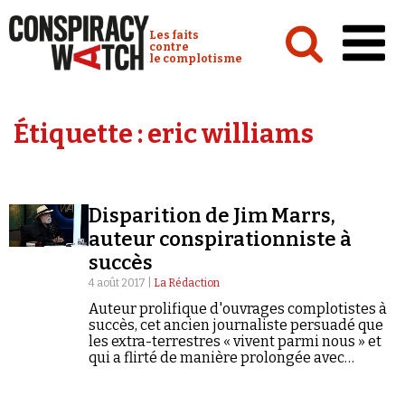
Cookies management panel
Conspiracy Watch :
Les faits
contre
le complotisme
Accueil
Étiquette :
eric williams
Analyses
Conspipédia
Disparition de Jim Marrs,
Vidéos
auteur conspirationniste à
Émissions
succès
4 août 2017 |
La Rédaction
Revues de presse
Auteur prolifique d'ouvrages complotistes à
succès, cet ancien journaliste persuadé que
les extra-terrestres « vivent parmi nous » et
qui a flirté de manière prolongée avec
l'antisémitisme, a inspiré le « JFK » d'Oliver
Stone.
Newsletter