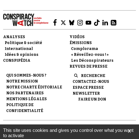
ANALYSES
VIDÉOS
Politique & société
ÉMISSIONS
Faire un don
International
Complorama
Idées & opinions
« Réveillez-vous ! »
CONSPIPÉDIA
Les Déconspirateurs
REVUES DE PRESSE
QUI SOMMES-NOUS ?
RECHERCHE
NOTRE MISSION
CONTACTEZ-NOUS
NOTRE CHARTE ÉDITORIALE
ESPACE PRESSE
Demander à Vera
NOS PARTENAIRES
NEWSLETTER
MENTIONS LÉGALES
FAIRE UN DON
POLITIQUE DE
CONFIDENTIALITÉ
© 2007-
2026
Conspiracy Watch
| Une réalisation de
This site uses cookies and gives you control over what you want
X
l'Observatoire du conspirationnisme (association loi de 1901) avec
to activate
le soutien de la Fondation pour la Mémoire de la Shoah.