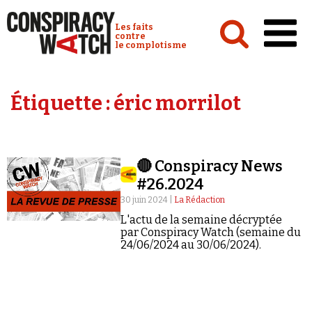
Cookies management panel
Conspiracy Watch :
Les faits
contre
le complotisme
Accueil
Étiquette :
éric morrilot
Analyses
Conspipédia
🔴 Conspiracy News
Vidéos
#26.2024
Émissions
30 juin 2024 |
La Rédaction
L'actu de la semaine décryptée
Revues de presse
par Conspiracy Watch (semaine du
24/06/2024 au 30/06/2024).
Newsletter