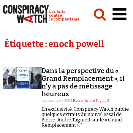
Cookies management panel
Conspiracy Watch :
Les faits
contre
le complotisme
Accueil
Étiquette :
enoch powell
Analyses
Conspipédia
Dans la perspective du «
Vidéos
Grand Remplacement », il
Émissions
n'y a pas de métissage
heureux
Revues de presse
2 novembre 2022 |
Pierre-André Taguieff
En exclusivité, Conspiracy Watch publie
quelques extraits du nouvel essai de
Pierre-André Taguieff sur le « Grand
Remplacement ».*
Newsletter