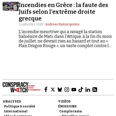
Incendies en Grèce : la faute des
Juifs selon l'extrême droite
grecque
1 septembre 2018 |
Andréas Pantazopoulos
L’incendie meurtrier qui a ravagé la station
balnéaire de Mati, dans l'Attique, à la fin du mois
Faire un don
de juillet, ne devrait rien au hasard et tout au «
Plan Dragon Rouge », un vaste complot contre la
Grèce fomenté par les « sionistes satanistes » :
c'est ce que l'on peut notamment lire dans les
colonnes de Eleftheri Ora, un quotidien grec
d'extrême droite.
Demander à Vera
ANALYSES
VIDÉOS
Politique & société
ÉMISSIONS
International
Complorama