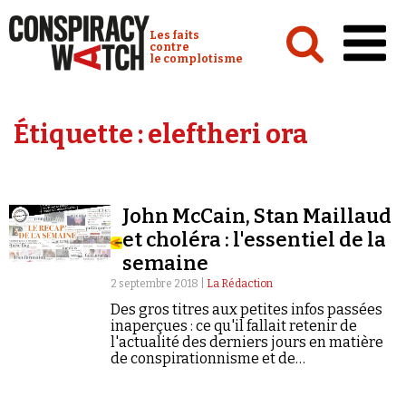
Cookies management panel
Conspiracy Watch :
Les faits
contre
le complotisme
Accueil
Étiquette :
eleftheri ora
Analyses
Conspipédia
John McCain, Stan Maillaud
Vidéos
et choléra : l'essentiel de la
Émissions
semaine
2 septembre 2018 |
La Rédaction
Revues de presse
Des gros titres aux petites infos passées
inaperçues : ce qu'il fallait retenir de
l'actualité des derniers jours en matière
de conspirationnisme et de
négationnisme.
Newsletter