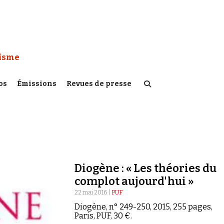
 Watch :
tisme
os
Émissions
Revues de presse
Diogène : « Les théories du
complot aujourd'hui »
22 mai 2016 |
PUF
Diogène, n° 249-250, 2015, 255 pages,
Paris, PUF, 30 €.