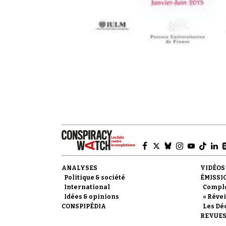
ANALYSES
VIDÉOS
Politique & société
ÉMISSI
International
Compl
Idées & opinions
« Révei
CONSPIPÉDIA
Les Dé
REVUES