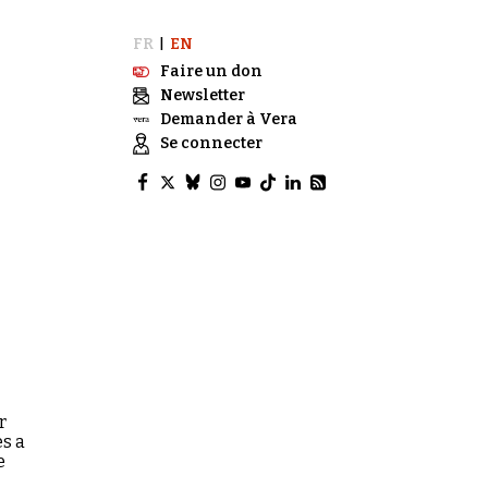
FR
EN
|
Faire un don
Newsletter
Demander à Vera
Se connecter
r
es a
e