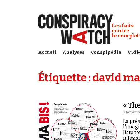
Cookies management panel
Conspiracy
Les faits
contre
le complo
Accueil
Analyses
Conspipédia
Vidé
Étiquette :
david m
« Th
2 novemb
La pré
l'imag
listé t
infogra