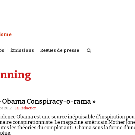
 Watch :
tisme
os
Émissions
Revues de presse
anning
e Obama Conspiracy-o-rama »
re 2012 |
La Rédaction
sidence Obama est une source inépuisable d'inspiration pou
inaire conspirationniste. Le magazine américain Mother Jon
outes les théories du complot anti-Obama sous la forme d'un
phie.