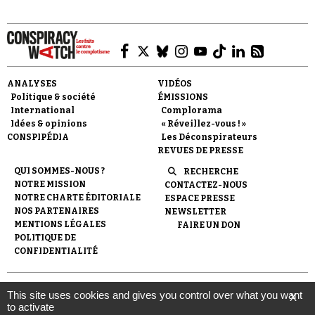
ANALYSES
VIDÉOS
Politique & société
ÉMISSIONS
Faire un don
International
Complorama
Idées & opinions
« Réveillez-vous ! »
CONSPIPÉDIA
Les Déconspirateurs
REVUES DE PRESSE
QUI SOMMES-NOUS ?
RECHERCHE
NOTRE MISSION
CONTACTEZ-NOUS
NOTRE CHARTE ÉDITORIALE
ESPACE PRESSE
Demander à Vera
NOS PARTENAIRES
NEWSLETTER
MENTIONS LÉGALES
FAIRE UN DON
POLITIQUE DE
CONFIDENTIALITÉ
© 2007-
2026
Conspiracy Watch
| Une réalisation de
This site uses cookies and gives you control over what you want
X
l'Observatoire du conspirationnisme (association loi de 1901) avec
to activate
le soutien de la Fondation pour la Mémoire de la Shoah.