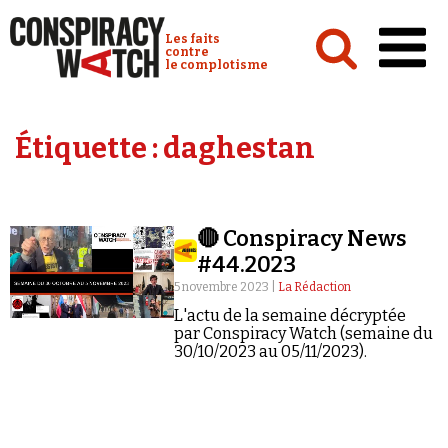
Cookies management panel
Conspiracy Watch :
Les faits
contre
le complotisme
Accueil
Étiquette :
daghestan
Analyses
Conspipédia
🔴 Conspiracy News
Vidéos
#44.2023
Émissions
5 novembre 2023 |
La Rédaction
L'actu de la semaine décryptée
Revues de presse
par Conspiracy Watch (semaine du
30/10/2023 au 05/11/2023).
Newsletter