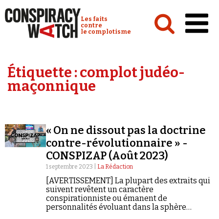
Cookies management panel
Conspiracy Watch :
Les faits
contre
le complotisme
Accueil
Étiquette :
complot judéo-
Analyses
maçonnique
Conspipédia
Vidéos
« On ne dissout pas la doctrine
Émissions
contre-révolutionnaire » -
CONSPIZAP (Août 2023)
Revues de presse
1 septembre 2023 |
La Rédaction
[AVERTISSEMENT] La plupart des extraits qui
suivent revêtent un caractère
conspirationniste ou émanent de
personnalités évoluant dans la sphère
Newsletter
conspirationniste. Ils ne constituent en aucun