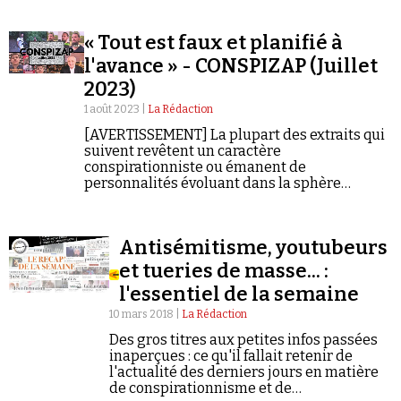
cas des informations fiables et vérifiées.
« Tout est faux et planifié à
l'avance » - CONSPIZAP (Juillet
2023)
1 août 2023 |
La Rédaction
Faire un don
[AVERTISSEMENT] La plupart des extraits qui
suivent revêtent un caractère
conspirationniste ou émanent de
personnalités évoluant dans la sphère
conspirationniste. Ils ne constituent en aucun
cas des informations fiables et vérifiées.
Antisémitisme, youtubeurs
Demander à Vera
et tueries de masse... :
l'essentiel de la semaine
10 mars 2018 |
La Rédaction
Des gros titres aux petites infos passées
inaperçues : ce qu'il fallait retenir de
l'actualité des derniers jours en matière
de conspirationnisme et de