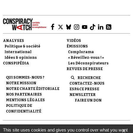
ANALYSES
VIDÉOS
Faire un don
Politique & société
ÉMISSIONS
International
Complorama
Idées & opinions
« Réveillez-vous ! »
CONSPIPÉDIA
Les Déconspirateurs
REVUES DE PRESSE
QUI SOMMES-NOUS ?
RECHERCHE
NOTRE MISSION
CONTACTEZ-NOUS
Demander à Vera
NOTRE CHARTE ÉDITORIALE
ESPACE PRESSE
NOS PARTENAIRES
NEWSLETTER
MENTIONS LÉGALES
FAIRE UN DON
POLITIQUE DE
CONFIDENTIALITÉ
© 2007-
2026
Conspiracy Watch
| Une réalisation de
This site uses cookies and gives you control over what you want
X
l'Observatoire du conspirationnisme (association loi de 1901) avec