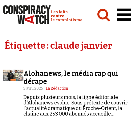
Cookies management panel
Conspiracy Watch :
Les faits
contre
le complotisme
Accueil
Étiquette :
claude janvier
Analyses
Conspipédia
Alohanews, le média rap qui
Vidéos
dérape
Émissions
3 avril 2025 |
La Rédaction
Depuis plusieurs mois, la ligne éditoriale
Revues de presse
d'Alohanews évolue. Sous prétexte de couvrir
l'actualité dramatique du Proche-Orient, la
chaîne aux 253 000 abonnés accueille
désormais des figures plus que compromises
avec le complotisme, l'antisémitisme et
l'extrême droite. L'objectif : faire toujours plus
Newsletter
d'audience.