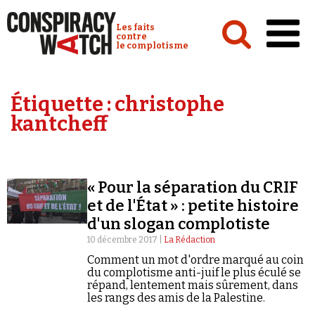
Cookies management panel
Conspiracy Watch :
Les faits
contre
le complotisme
Accueil
Étiquette :
christophe
Analyses
kantcheff
Conspipédia
Vidéos
« Pour la séparation du CRIF
Émissions
et de l'État » : petite histoire
d'un slogan complotiste
Revues de presse
10 décembre 2017 |
La Rédaction
Comment un mot d'ordre marqué au coin
du complotisme anti-juif le plus éculé se
répand, lentement mais sûrement, dans
les rangs des amis de la Palestine.
Newsletter