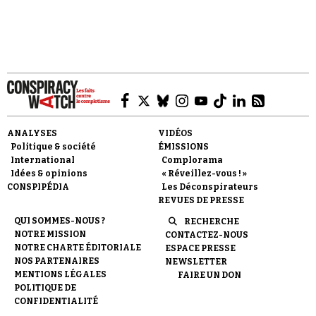
Alors qu'un agent de police a…
Faire un don
ANALYSES
VIDÉOS
Politique & société
ÉMISSIONS
International
Complorama
Idées & opinions
« Réveillez-vous ! »
CONSPIPÉDIA
Les Déconspirateurs
REVUES DE PRESSE
Demander à Vera
QUI SOMMES-NOUS ?
RECHERCHE
NOTRE MISSION
CONTACTEZ-NOUS
NOTRE CHARTE ÉDITORIALE
ESPACE PRESSE
NOS PARTENAIRES
NEWSLETTER
MENTIONS LÉGALES
FAIRE UN DON
POLITIQUE DE
CONFIDENTIALITÉ