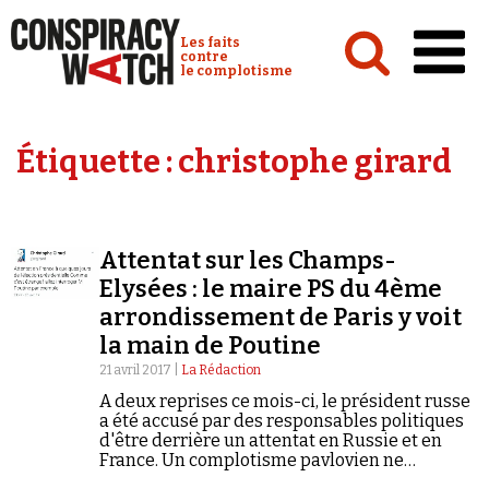
Cookies management panel
Conspiracy Watch :
Les faits
contre
le complotisme
Accueil
Étiquette :
christophe girard
Analyses
Conspipédia
Attentat sur les Champs-
Vidéos
Elysées : le maire PS du 4ème
Émissions
arrondissement de Paris y voit
la main de Poutine
Revues de presse
21 avril 2017 |
La Rédaction
A deux reprises ce mois-ci, le président russe
a été accusé par des responsables politiques
d'être derrière un attentat en Russie et en
France. Un complotisme pavlovien ne
Newsletter
reposant sur aucun début d'élément factuel.