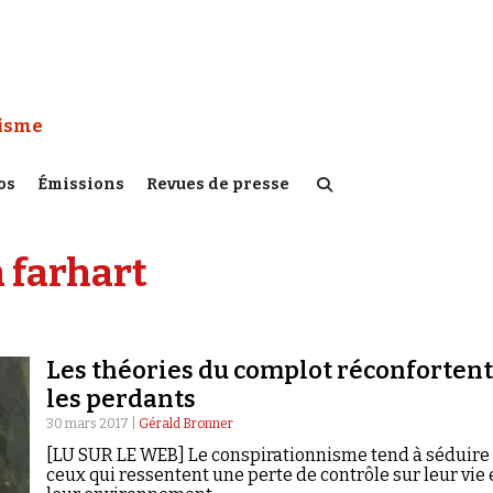
 Watch :
tisme
os
Émissions
Revues de presse
 farhart
Les théories du complot réconfortent
les perdants
30 mars 2017 |
Gérald Bronner
[LU SUR LE WEB] Le conspirationnisme tend à séduire
ceux qui ressentent une perte de contrôle sur leur vie 