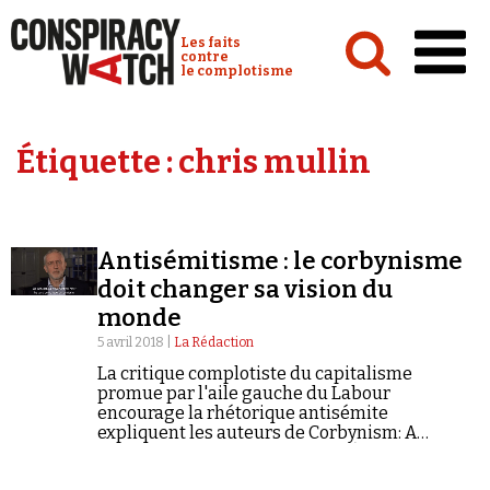
Cookies management panel
Conspiracy Watch :
Les faits
contre
le complotisme
Accueil
Étiquette :
chris mullin
Analyses
Conspipédia
Antisémitisme : le corbynisme
Vidéos
doit changer sa vision du
Émissions
monde
5 avril 2018 |
La Rédaction
Revues de presse
La critique complotiste du capitalisme
promue par l'aile gauche du Labour
encourage la rhétorique antisémite
expliquent les auteurs de Corbynism: A
Critique of the New British Left (à paraître chez
Emerald en 2018) dans les colonnes de New
Newsletter