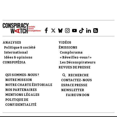
Statesman.
Faire un don
ANALYSES
VIDÉOS
Politique & société
ÉMISSIONS
International
Complorama
Idées & opinions
« Réveillez-vous ! »
CONSPIPÉDIA
Les Déconspirateurs
REVUES DE PRESSE
QUI SOMMES-NOUS ?
RECHERCHE
Demander à Vera
NOTRE MISSION
CONTACTEZ-NOUS
NOTRE CHARTE ÉDITORIALE
ESPACE PRESSE
NOS PARTENAIRES
NEWSLETTER
MENTIONS LÉGALES
FAIRE UN DON
POLITIQUE DE
CONFIDENTIALITÉ