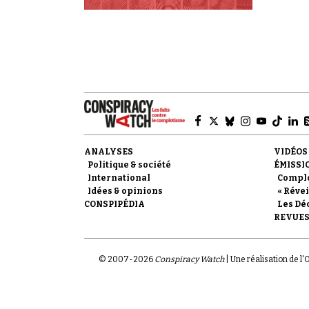
ANALYSES
VIDÉOS
Politique & société
ÉMISSI
International
Compl
Idées & opinions
« Révei
CONSPIPÉDIA
Les Dé
REVUES
© 2007-
2026
Conspiracy Watch
| Une réalisation de l