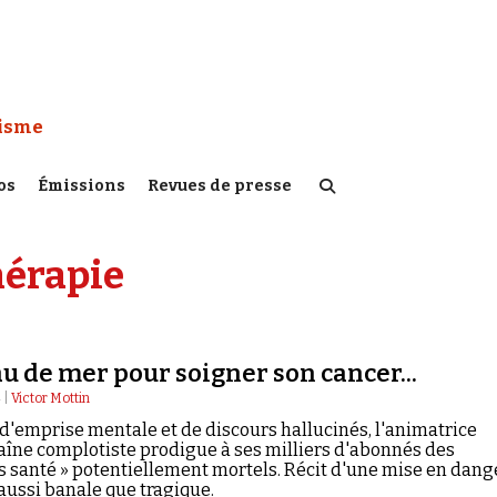
 Watch :
tisme
os
Émissions
Revues de presse
érapie
au de mer pour soigner son cancer...
 |
Victor Mottin
 d'emprise mentale et de discours hallucinés, l'animatrice
aîne complotiste prodigue à ses milliers d'abonnés des
ls santé » potentiellement mortels. Récit d'une mise en dang
 aussi banale que tragique.