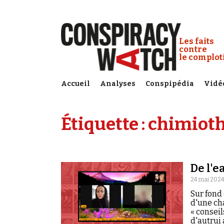
Cookies management panel
Conspiracy
Les faits
contre
le complo
Accueil
Analyses
Conspipédia
Vidé
Étiquette :
chimioth
De l'e
24 mai 2024
Sur fond
d'une ch
« consei
d'autrui