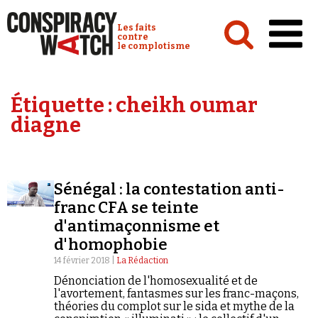
Cookies management panel
Conspiracy Watch :
Les faits
contre
le complotisme
Accueil
Étiquette :
cheikh oumar
Analyses
diagne
Conspipédia
Vidéos
Sénégal : la contestation anti-
Émissions
franc CFA se teinte
d'antimaçonnisme et
Revues de presse
d'homophobie
14 février 2018 |
La Rédaction
Dénonciation de l'homosexualité et de
l'avortement, fantasmes sur les franc-maçons,
théories du complot sur le sida et mythe de la
Newsletter