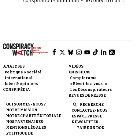
conspiration « illuminati » : le collectif d'un
prédicateur évoluant dans une mouvance
proche de celle de Kemi Seba a fait annuler un
rassemblement maçonnique début février à
Dakar.
Faire un don
ANALYSES
VIDÉOS
Politique & société
ÉMISSIONS
International
Complorama
Idées & opinions
« Réveillez-vous ! »
CONSPIPÉDIA
Les Déconspirateurs
Demander à Vera
REVUES DE PRESSE
QUI SOMMES-NOUS ?
RECHERCHE
NOTRE MISSION
CONTACTEZ-NOUS
NOTRE CHARTE ÉDITORIALE
ESPACE PRESSE
NOS PARTENAIRES
NEWSLETTER
MENTIONS LÉGALES
FAIRE UN DON
POLITIQUE DE