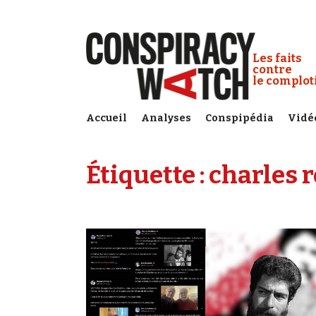
Cookies management panel
Conspiracy
Les faits
contre
le complo
Accueil
Analyses
Conspipédia
Vidé
Étiquette :
charles r