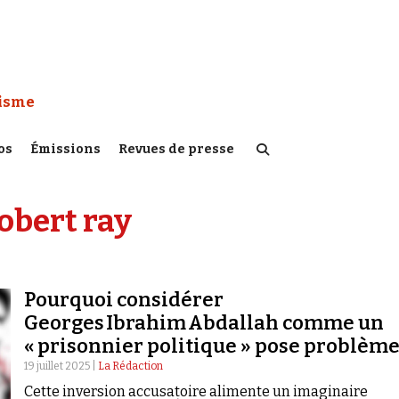
 Watch :
tisme
os
Émissions
Revues de presse
obert ray
Pourquoi considérer
Georges Ibrahim Abdallah comme un
« prisonnier politique » pose problèm
19 juillet 2025 |
La Rédaction
Cette inversion accusatoire alimente un imaginaire