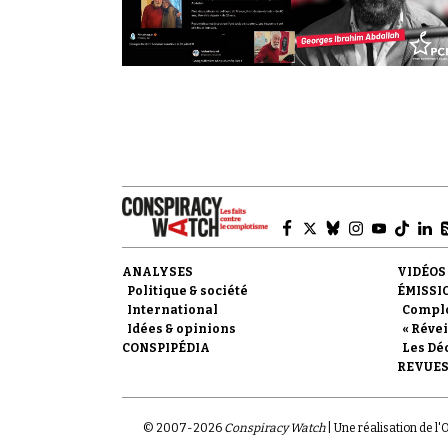
ANALYSES
VIDÉOS
Politique & société
ÉMISSI
International
Compl
Idées & opinions
« Révei
CONSPIPÉDIA
Les Dé
REVUES
© 2007-
2026
Conspiracy Watch
| Une réalisation de l