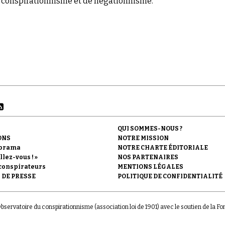
conspirationnisme et de négationnisme.
QUI SOMMES-NOUS ?
ONS
NOTRE MISSION
orama
NOTRE CHARTE ÉDITORIALE
llez-vous ! »
NOS PARTENAIRES
conspirateurs
MENTIONS LÉGALES
 DE PRESSE
POLITIQUE DE CONFIDENTIALITÉ
'Observatoire du conspirationnisme (association loi de 1901) avec le soutien de la F