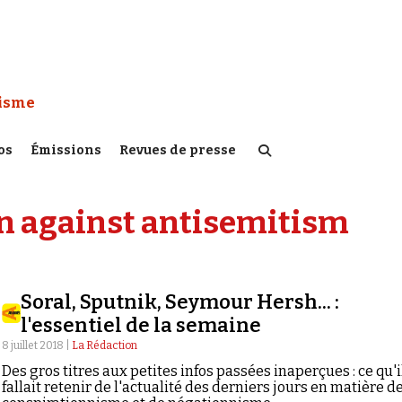
 Watch :
tisme
os
Émissions
Revues de presse
 against antisemitism
Soral, Sputnik, Seymour Hersh... :
l'essentiel de la semaine
8 juillet 2018 |
La Rédaction
Des gros titres aux petites infos passées inaperçues : ce qu'i
fallait retenir de l'actualité des derniers jours en matière d