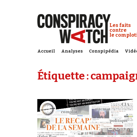
Cookies management panel
Conspiracy
Les faits
contre
le complo
Accueil
Analyses
Conspipédia
Vidé
Étiquette :
campaign