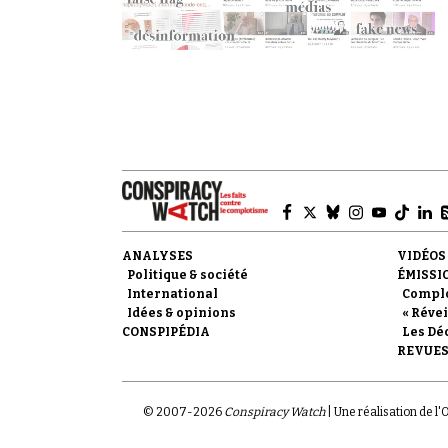
ANALYSES
VIDÉOS
Politique & société
ÉMISSI
International
Compl
Idées & opinions
« Révei
CONSPIPÉDIA
Les Dé
REVUES
© 2007-
2026
Conspiracy Watch
| Une réalisation de l